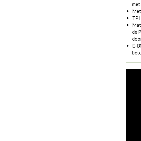
met 
Met 
TPI
Mate
de 
door
E-Bi
bete