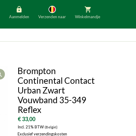
Aanmelden
Verzenden naar
Winkelmandje
België
Nederland
Duitsland
Luxemburg
Frankrijk
Oostenrijk
Brompton
Open
Slovenië
Italië
Continental Contact
Denemarken
Finland
Urban Zwart
Vouwband 35-349
Bulgarije
Ierland
Reflex
€ 33,00
Incl. 21% BTW
(België}
Exclusief verzendingskosten