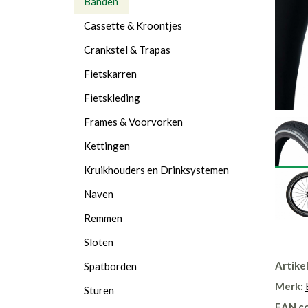
Banden
Cassette & Kroontjes
Crankstel & Trapas
Fietskarren
Fietskleding
Frames & Voorvorken
Kettingen
Kruikhouders en Drinksystemen
Naven
Remmen
Sloten
Artike
Spatborden
Merk:
Sturen
EAN c