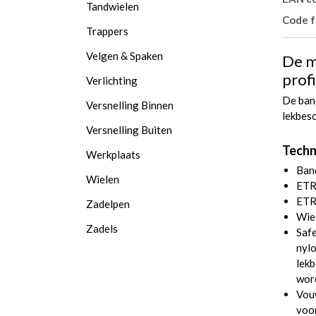
Tandwielen
Code f
Trappers
Velgen & Spaken
De m
prof
Verlichting
De ban
Versnelling Binnen
lekbesc
Versnelling Buiten
Techn
Werkplaats
Ban
Wielen
ETR
ETR
Zadelpen
Wie
Zadels
Safe
nylo
lekb
word
Vouw
voor