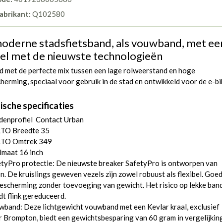
abrikant:
Q102580
oderne stadsfietsband, als vouwband, met ee
iel met de nieuwste technologieën
d met de perfecte mix tussen een lage rolweerstand en hoge
herming, speciaal voor gebruik in de stad en ontwikkeld voor de e-bi
ische specificaties
denprofiel Contact Urban
TO Breedte 35
TO Omtrek 349
lmaat 16 inch
tyPro protectie: De nieuwste breaker SafetyPro is ontworpen van
n. De kruislings geweven vezels zijn zowel robuust als flexibel. Goe
escherming zonder toevoeging van gewicht. Het risico op lekke ban
t flink gereduceerd.
band: Deze lichtgewicht vouwband met een Kevlar kraal, exclusief
 Brompton, biedt een gewichtsbesparing van 60 gram in vergelijkin