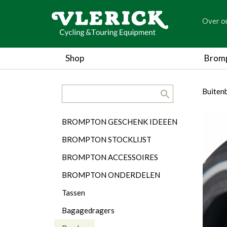
generic
Over o
generic
Shop
Brom
search.title
breadc
breadc
Buiten
Categorieën
BROMPTON GESCHENK IDEEEN
BROMPTON STOCKLIJST
BROMPTON ACCESSOIRES
BROMPTON ONDERDELEN
Tassen
Bagagedragers