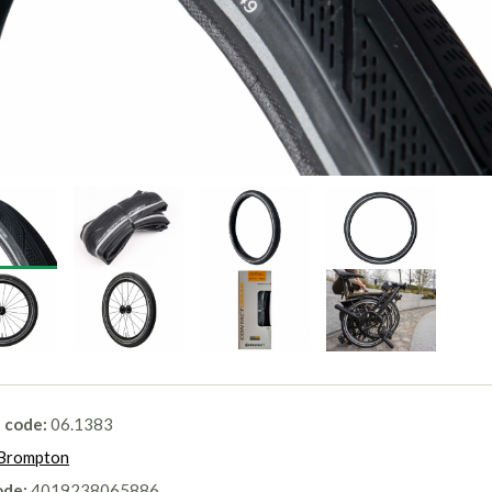
l code:
06.1383
Brompton
ode:
4019238065886