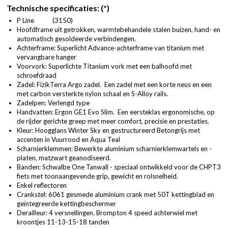
Technische specificaties: (*)
P Line (3150)
Hoofdframe uit getrokken, warmtebehandele stalen buizen, hand- en
automatisch gesoldeerde verbindengen.
Achterframe: Superlicht Advance-achterframe van titanium met
vervangbare hanger
Voorvork: Superlichte Titanium vork met een balhoofd met
schroefdraad
Zadel: FizikTerra Argo zadel. Een zadel met een korte neus en een
met carbon versterkte nylon schaal en S-Alloy rails.
Zadelpen: Verlengd type
Handvatten: Ergon GE1 Evo Slim. Een eersteklas ergonomische, op
de rijder gerichte greep met meer comfort, precisie en prestaties.
Kleur: Hoogglans Winter Sky en gestructureerd Betongrijs met
accenten in Vuurrood en Aqua Teal
Scharnierklemmen: Bewerkte aluminium scharnierklemwartels en -
platen, matzwart geanodiseerd.
Banden: Schwalbe One Tanwall - speciaal ontwikkeld voor de CHPT3
fiets met toonaangevende grip, gewicht en rolsnelheid.
Enkel reflectoren
Crankstel: 6061 gesmede aluminium crank met 50T kettingblad en
geïntegreerde kettingbeschermer
Derailleur: 4 versnellingen. Brompton 4 speed achterwiel met
kroontjes 11-13-15-18 tanden