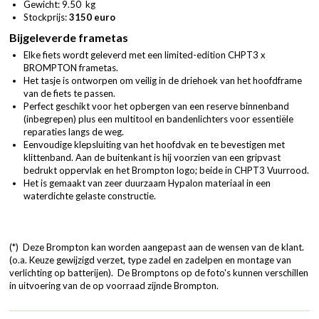
Gewicht: 9.50 kg
Stockprijs:
3150 euro
Bijgeleverde frametas
Elke fiets wordt geleverd met een limited-edition CHPT3 x
BROMPTON frametas.
Het tasje is ontworpen om veilig in de driehoek van het hoofdframe
van de fiets te passen.
Perfect geschikt voor het opbergen van een reserve binnenband
(inbegrepen) plus een multitool en bandenlichters voor essentiële
reparaties langs de weg.
Eenvoudige klepsluiting van het hoofdvak en te bevestigen met
klittenband. Aan de buitenkant is hij voorzien van een gripvast
bedrukt oppervlak en het Brompton logo; beide in CHPT3 Vuurrood.
Het is gemaakt van zeer duurzaam Hypalon materiaal in een
waterdichte gelaste constructie.
(*) Deze Brompton kan worden aangepast aan de wensen van de klant.
(o.a. Keuze gewijzigd verzet, type zadel en zadelpen en montage van
verlichting op batterijen). De Bromptons op de foto's kunnen verschillen
in uitvoering van de op voorraad zijnde Brompton.