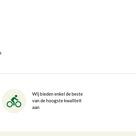
s
Wij bieden enkel de beste
van de hoogste kwaliteit
aan