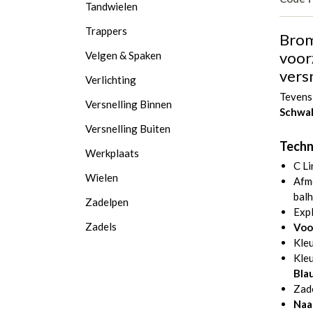
Tandwielen
Trappers
Brom
voor
Velgen & Spaken
vers
Verlichting
Tevens
Versnelling Binnen
Schwa
Versnelling Buiten
Techni
Werkplaats
C Li
Wielen
Afmo
balh
Zadelpen
Expl
Zadels
Voo
Kle
Kleu
Bla
Zad
Naa