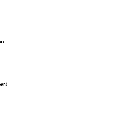
en
pen)
n