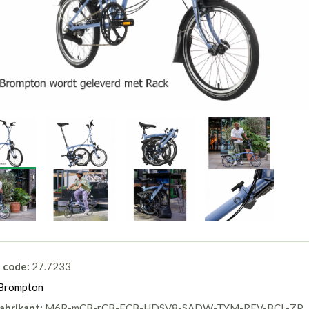
l code:
27.7233
Brompton
abrikant:
M6R-mCB-rCB-FCB-HDSV8-SADW-TYM-REV-BCL-ZP