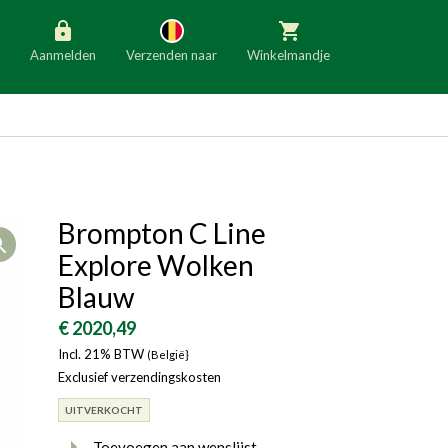
Aanmelden
Verzenden naar
Winkelmandje
België
Nederland
Duitsland
Luxemburg
Frankrijk
Oostenrijk
Brompton C Line
Open
Slovenië
Italië
Explore Wolken
Denemarken
Finland
Blauw
Bulgarije
Ierland
€ 2020,49
Incl. 21% BTW
(België}
Exclusief verzendingskosten
UITVERKOCHT
Toevoegen aan wenslijst