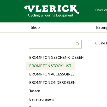
generic
Over o
generic
Shop
Brom
search.title
breadc
breadc
C Line
Categorieën
BROMPTON GESCHENK IDEEEN
BROMPTON STOCKLIJST
BROMPTON ACCESSOIRES
BROMPTON ONDERDELEN
Tassen
Bagagedragers