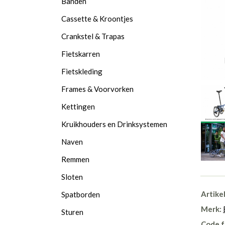
Banden
Cassette & Kroontjes
Crankstel & Trapas
Fietskarren
Fietskleding
Frames & Voorvorken
Kettingen
Kruikhouders en Drinksystemen
Naven
Remmen
Sloten
Artike
Spatborden
Merk:
Sturen
Code f