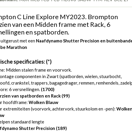
pton C Line Explore MY2023. Brompton
zien van een Midden frame met Rack, 6
nellingen en spatborden.
 uitgerust met een
Naafdynamo Shutter Precision en
buitenband
lbe Marathon
sche specificaties: (*)
ne: Midden stalen frame en voorvork.
ntage componenten in Zwart (spatborden, wielen, stuurbocht,
oofd, crankstel, trappers, bagagedrager, remmen, remhendels, zadel
ore: 6 versnellingen.
(1700)
rzien van spatborden en Rack (99)
ur hoofdframe:
Wolken Blauw
r extremiteiten (voorvork, achtervork, stuurkolom en -pen):
Wolke
uw
elpen standaard lengte
fdynamo Shutter Precision
(189)