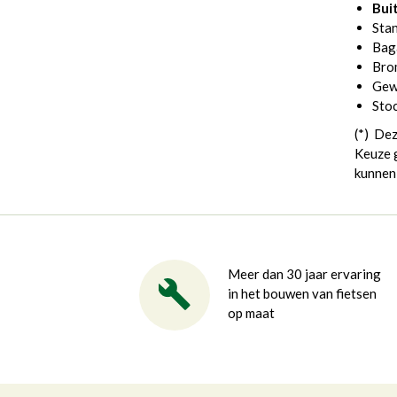
Bui
Sta
Bag
Bro
Gew
Stoc
(*) Dez
Keuze g
kunnen 
Meer dan 30 jaar ervaring
in het bouwen van fietsen
op maat