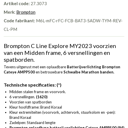
Artikel code:
27.3073
Merk:
Brompton
Code fabrikant:
M6L-mFC-rFC-FCB-BAT3-SADW-TYM-REV-
CL-PM
Brompton C Line Explore MY2023 voorzien
van een Midden frame, 6 versnellingen en
spatborden.
Tevens uitgerust met een oplaadbare
Batterijverlichting Brompton
Cateye AMPP500
en betrouwbare
Schwalbe Marathon banden.
Technische specificaties: (*)
Midden stalen frame en voorvork.
6 versnellingen.
(1620)
Voorzien van spatborden
Kleur hoofdframe: Brand Koraal
Kleur extremiteiten (voorvork, achtervork, stuurkolom en -pen):
Brand Koraal
Zadelpen: Standaard lengte
Brompton oplaadbare batterij verlichting Cateye AMPP500 (94)