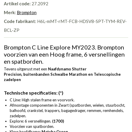
Artikel code:
27.2092
Merk:
Brompton
Code fabrikant:
H6L-mMT-rMT-FCB-HDSV8-SPT-TYM-REV-
BCL-ZP
Brompton C Line Explore MY2023. Brompton
voorzien van een Hoog frame, 6 versnellingen
en spatborden.
Tevens uitgerust met een
Naafdynamo Shutter
Precision,
buitenbanden Schwalbe Marathon en Telescopische
zadelpen
Technische specificaties: (*)
C Line: High stalen frame en voorvork.
Afmontage componenten in Zwart (spatborden, wielen, stuurbocht,
balhoofd, crankstel, trappers, bagagedrager, remmen, remhendels,
zadelpen.
Explore: 6 versnellingen.
(1700)
Voorzien van spatborden.
Kleur hoofdframe:
Matcha Groen