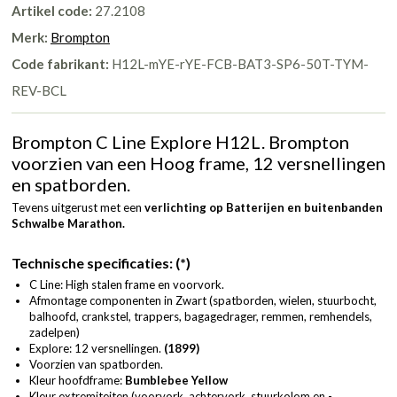
Artikel code:
27.2108
Merk:
Brompton
Code fabrikant:
H12L-mYE-rYE-FCB-BAT3-SP6-50T-TYM-
REV-BCL
Brompton C Line Explore H12L. Brompton
voorzien van een Hoog frame, 12 versnellingen
en spatborden.
Tevens uitgerust met een
verlichting op Batterijen en
buitenbanden
Schwalbe Marathon.
Technische specificaties: (*)
C Line: High stalen frame en voorvork.
Afmontage componenten in Zwart (spatborden, wielen, stuurbocht,
balhoofd, crankstel, trappers, bagagedrager, remmen, remhendels,
zadelpen)
Explore: 12 versnellingen.
(1899)
Voorzien van spatborden.
Kleur hoofdframe:
Bumblebee Yellow
Kleur extremiteiten (voorvork, achtervork, stuurkolom en -