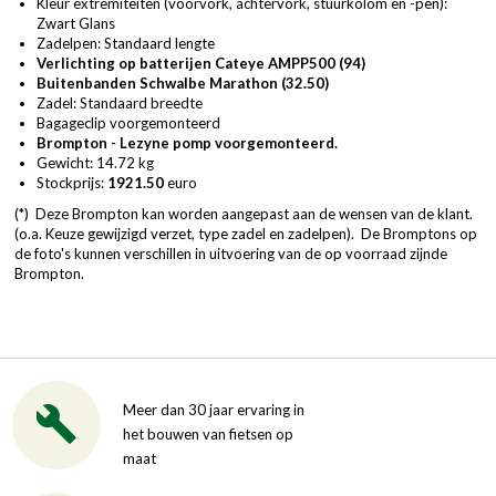
Kleur extremiteiten (voorvork, achtervork, stuurkolom en -pen):
Zwart Glans
Zadelpen: Standaard lengte
Verlichting op batterijen Cateye AMPP500 (94)
Buitenbanden Schwalbe Marathon (32.50)
Zadel: Standaard breedte
Bagageclip voorgemonteerd
Brompton - Lezyne pomp voorgemonteerd.
Gewicht: 14.72 kg
Stockprijs:
1921.50
euro
(*) Deze Brompton kan worden aangepast aan de wensen van de klant.
(o.a. Keuze gewijzigd verzet, type zadel en zadelpen). De Bromptons op
de foto's kunnen verschillen in uitvoering van de op voorraad zijnde
Brompton.
Meer dan 30 jaar ervaring in
het bouwen van fietsen op
maat