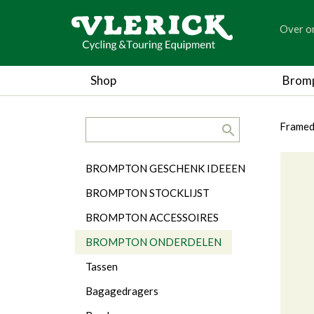
generic
Over o
generic
Shop
Brom
search.title
breadc
breadc
Framed
Categorieën
BROMPTON GESCHENK IDEEEN
BROMPTON STOCKLIJST
BROMPTON ACCESSOIRES
BROMPTON ONDERDELEN
Tassen
Bagagedragers