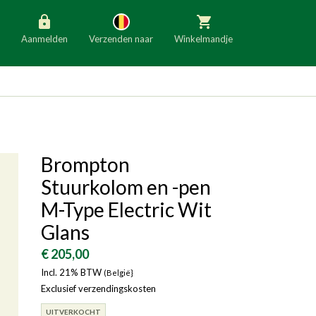
Aanmelden
Verzenden naar
Winkelmandje
België
Nederland
Duitsland
Luxemburg
Frankrijk
Oostenrijk
Brompton
Slovenië
Italië
Stuurkolom en -pen
Denemarken
Finland
M-Type Electric Wit
Glans
Bulgarije
Ierland
€ 205,00
Incl. 21% BTW
(België}
Exclusief verzendingskosten
UITVERKOCHT