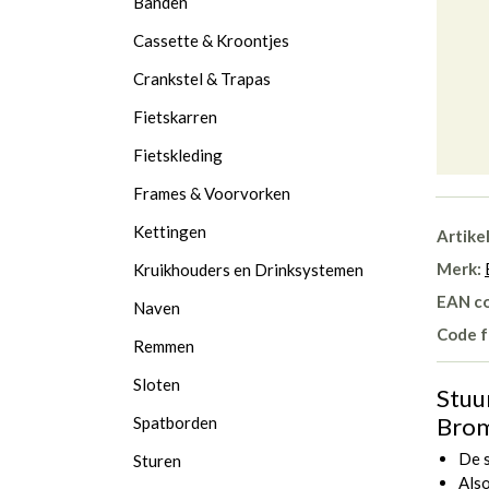
Banden
Cassette & Kroontjes
Crankstel & Trapas
Fietskarren
Fietskleding
Frames & Voorvorken
Kettingen
Artike
Merk:
Kruikhouders en Drinksystemen
EAN c
Naven
Code f
Remmen
Sloten
Stuu
Brom
Spatborden
De s
Sturen
Als