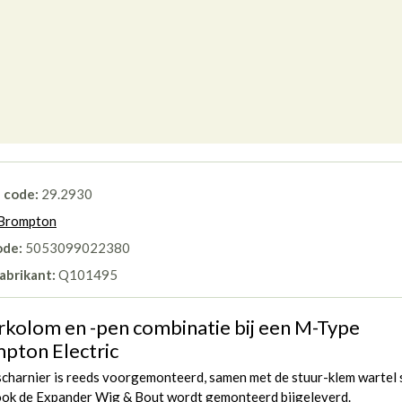
l code:
29.2930
Brompton
ode:
5053099022380
abrikant:
Q101495
rkolom en -pen combinatie bij een M-Type
pton Electric
charnier is reeds voorgemonteerd, samen met de stuur-klem wartel 
ook de Expander Wig & Bout wordt gemonteerd bijgeleverd.