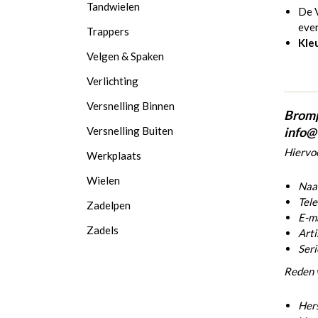
Tandwielen
De 
even
Trappers
Kle
Velgen & Spaken
Verlichting
Versnelling Binnen
Bromp
Versnelling Buiten
info@
Hiervoo
Werkplaats
Wielen
Naam
Tel
Zadelpen
E-ma
Zadels
Arti
Ser
Reden 
Hers