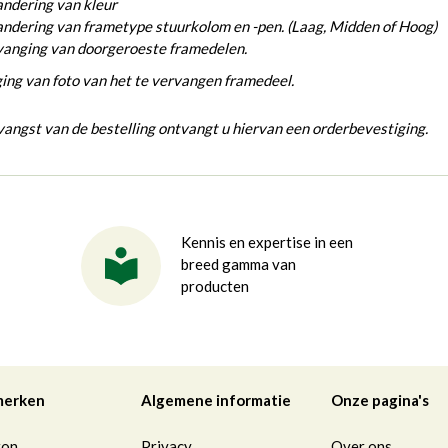
ndering van kleur
ndering van frametype stuurkolom en -pen. (Laag, Midden of Hoog)
vanging van doorgeroeste framedelen.
ing van foto van het te vervangen framedeel.
angst van de bestelling ontvangt u hiervan een orderbevestiging.
Kennis en expertise in een
breed gamma van
producten
merken
Algemene informatie
Onze pagina's
ton
Privacy
Over ons