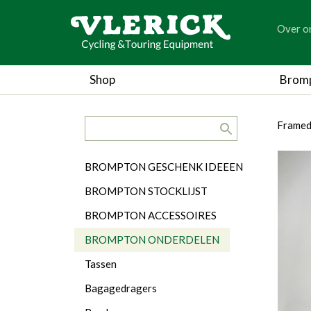
generic
Over o
generic
Shop
Brom
search.title
breadc
breadc
Framed
Categorieën
BROMPTON GESCHENK IDEEEN
BROMPTON STOCKLIJST
BROMPTON ACCESSOIRES
BROMPTON ONDERDELEN
Tassen
Bagagedragers