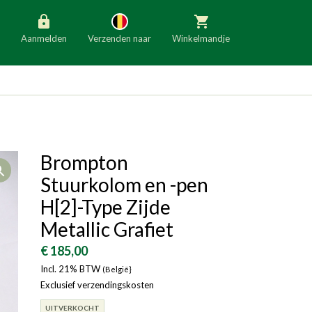
Aanmelden
Verzenden naar
Winkelmandje
België
Nederland
Duitsland
Luxemburg
Frankrijk
Oostenrijk
Brompton
Open
Slovenië
Italië
Stuurkolom en -pen
Denemarken
Finland
H[2]-Type Zijde
Metallic Grafiet
Bulgarije
Ierland
€ 185,00
Incl. 21% BTW
(België}
Exclusief verzendingskosten
UITVERKOCHT