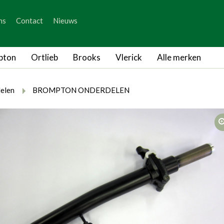
_skip_content
ns
Contact
Nieuws
_skip_language
pton
Ortlieb
Brooks
Vlerick
Alle merken
rumb.here
rumb.from
breadcrumb.to
elen
BROMPTON ONDERDELEN