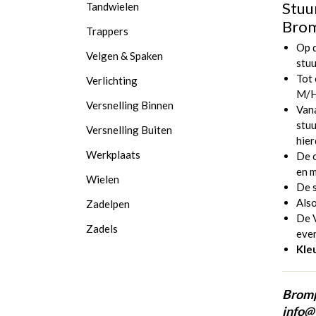
Stuu
Tandwielen
Bro
Trappers
Op d
Velgen & Spaken
stuu
Tot
Verlichting
M/
Versnelling Binnen
Van
stuu
Versnelling Buiten
hier
Werkplaats
De 
en m
Wielen
De s
Als
Zadelpen
De 
Zadels
even
Kleu
Bromp
info@