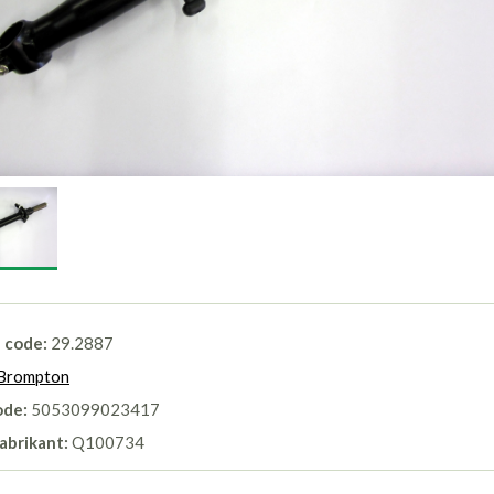
l code:
29.2887
Brompton
ode:
5053099023417
abrikant:
Q100734