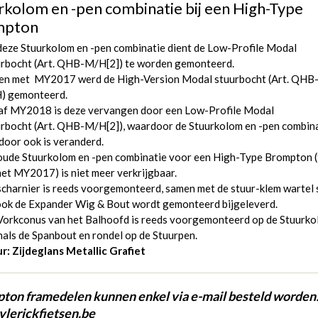
rkolom en -pen combinatie bij een High-Type
mpton
eze Stuurkolom en -pen combinatie dient de Low-Profile Modal
rbocht (
Art. QHB-M/H[2]
) te worden gemonteerd.
 en met MY2017 werd de High-Version Modal stuurbocht (
Art. QHB
H
) gemonteerd.
af MY2018 is deze vervangen door een Low-Profile Modal
rbocht (
Art. QHB-M/H[2]
), waardoor de Stuurkolom en -pen combin
door ook is veranderd.
oude Stuurkolom en -pen combinatie voor een High-Type Brompton (
et MY2017) is niet meer verkrijgbaar.
charnier is reeds voorgemonteerd, samen met de stuur-klem wartel 
ook de Expander Wig & Bout wordt gemonteerd bijgeleverd.
Vorkconus van het Balhoofd is reeds voorgemonteerd op de Stuurk
als de Spanbout en rondel op de Stuurpen.
r: Zijdeglans Metallic Grafiet
ton framedelen kunnen enkel via e-mail besteld worden
vlerickfietsen.be