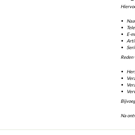
Hiervoo
Naam
Tel
E-ma
Arti
Ser
Reden 
Hers
Vera
Vera
Ver
Bijvoeg
Na ontv