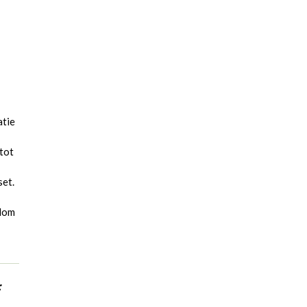
-
atie
tot
set.
olom
: