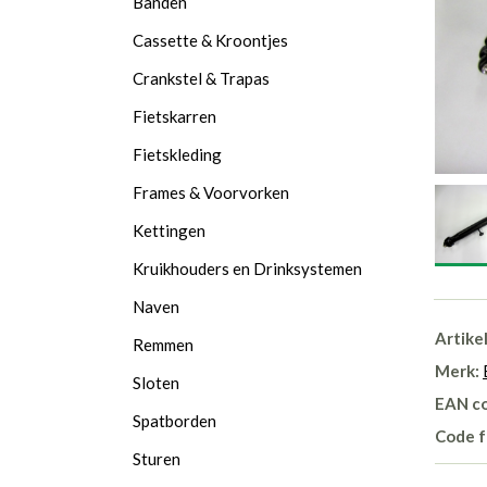
Banden
Cassette & Kroontjes
Crankstel & Trapas
Fietskarren
Fietskleding
Frames & Voorvorken
Kettingen
Kruikhouders en Drinksystemen
Naven
Artike
Remmen
Merk:
Sloten
EAN c
Spatborden
Code f
Sturen