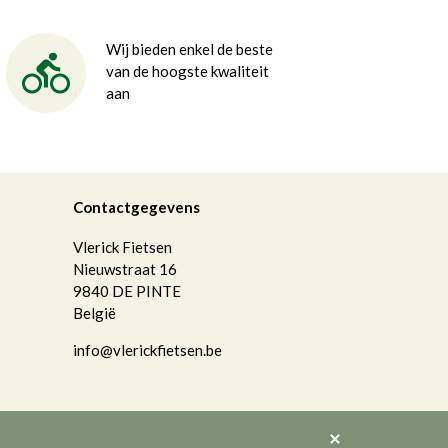
Wij bieden enkel de beste
van de hoogste kwaliteit
aan
Contactgegevens
Vlerick Fietsen
Nieuwstraat 16
9840
DE PINTE
België
info@vlerickfietsen.be
Akkoord