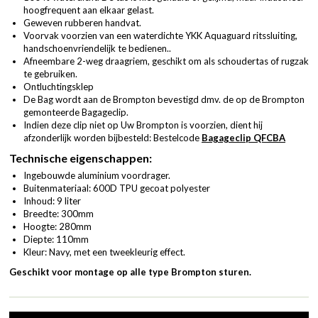
hoogfrequent aan elkaar gelast.
Geweven rubberen handvat.
Voorvak voorzien van een waterdichte YKK Aquaguard ritssluiting,
handschoenvriendelijk te bedienen..
Afneembare 2-weg draagriem, geschikt om als schoudertas of rugzak
te gebruiken.
Ontluchtingsklep
De Bag wordt aan de Brompton bevestigd dmv. de op de Brompton
gemonteerde Bagageclip.
Indien deze clip niet op Uw Brompton is voorzien, dient hij
afzonderlijk worden bijbesteld: Bestelcode
Bagageclip QFCBA
Technische eigenschappen:
Ingebouwde aluminium voordrager.
Buitenmateriaal: 600D TPU gecoat polyester
Inhoud: 9 liter
Breedte: 300mm
Hoogte: 280mm
Diepte: 110mm
Kleur: Navy, met een tweekleurig effect.
Geschikt voor montage op alle type Brompton sturen.