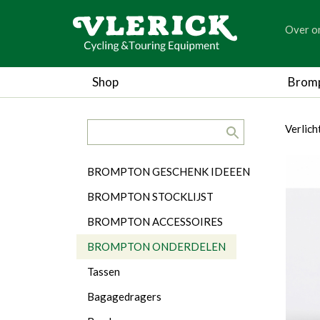
generic
Over o
generic
Shop
Brom
search.title
breadc
breadc
Verlich
Categorieën
BROMPTON GESCHENK IDEEEN
BROMPTON STOCKLIJST
BROMPTON ACCESSOIRES
BROMPTON ONDERDELEN
Tassen
Bagagedragers