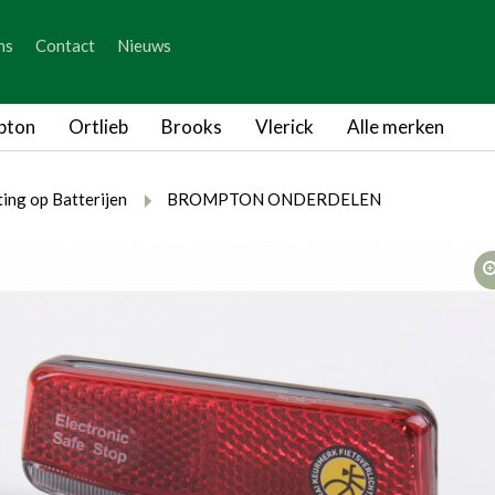
_skip_content
ns
Contact
Nieuws
_skip_language
pton
Ortlieb
Brooks
Vlerick
Alle merken
rumb.here
rumb.from
breadcrumb.to
ting op Batterijen
BROMPTON ONDERDELEN