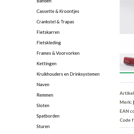
Banden
Cassette & Kroontjes
Crankstel & Trapas
Fietskarren
Fietskleding
Frames & Voorvorken
Kettingen
Kruikhouders en Drinksystemen
Naven
Artike
Remmen
Merk:
Sloten
EAN c
Spatborden
Code f
Sturen