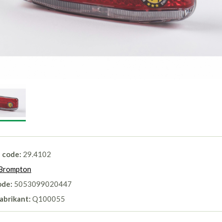
l code:
29.4102
Brompton
ode:
5053099020447
abrikant:
Q100055