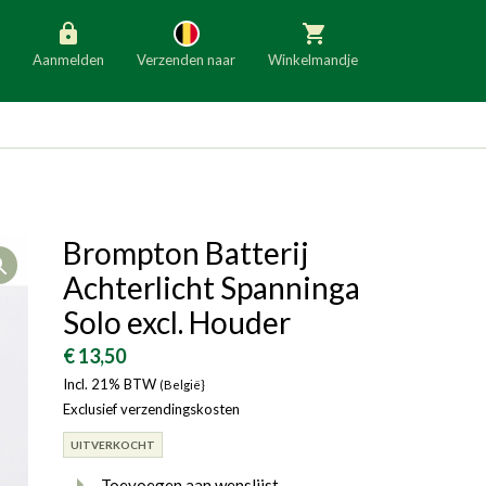
Aanmelden
Verzenden naar
Winkelmandje
België
Nederland
Duitsland
Luxemburg
Frankrijk
Oostenrijk
Brompton Batterij
Open
Slovenië
Italië
Achterlicht Spanninga
Denemarken
Finland
Solo excl. Houder
Bulgarije
Ierland
€ 13,50
Incl. 21% BTW
(België}
Exclusief verzendingskosten
UITVERKOCHT
Toevoegen aan wenslijst