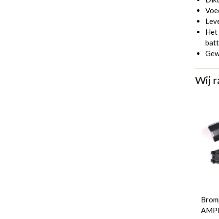
Voed
Leve
Het 
bat
Gew
Wij r
Bromp
AMPP