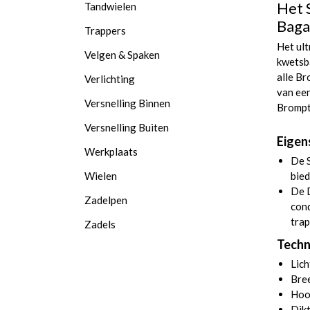
Het 
Tandwielen
Baga
Trappers
Het ult
Velgen & Spaken
kwetsb
alle Br
Verlichting
van een
Versnelling Binnen
Brompt
Versnelling Buiten
Eigen
Werkplaats
De S
Wielen
bied
De 
Zadelpen
cond
trap
Zadels
Techn
Lich
Bre
Hoo
Dik