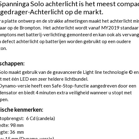
Spanninga Solo achterlicht is het meest compa
gedrager-Achterlicht op de markt.
ra platte ontwerp en de strakke afmetingen maakt het achterlicht mi
aar op de Brompton. Het achterlicht wordt vanaf MY2019 standaar
omptons met batterij-verlichting gemonteerd en kan ook als vervan
 defect achterlicht op batterijen worden gebruikt op een oudere
on.
schappen:
olo maakt gebruik van de geavanceerde Light line technologie © en
t met één LED een zeer heldere lichtbundel.
Dynamo-versie heeft een Safe-Stop-functie aangedreven door een
ensator en biedt 4 minuten extra veiligheid wanneer u stopt met
pen.
ische kenmerken:
topbrengst: 6 Cd (candela)
edte: 98 mm
gte: 36 mm
te: 15 mm (Dynamo-versie)