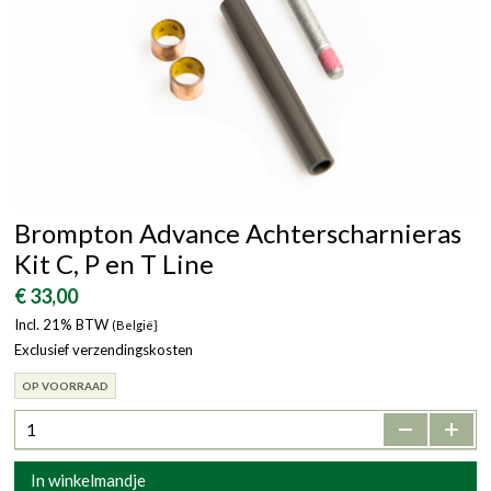
Brompton Advance Achterscharnieras
Kit C, P en T Line
€ 33,00
Incl. 21% BTW
(België}
Exclusief verzendingskosten
OP VOORRAAD
-
+
In winkelmandje