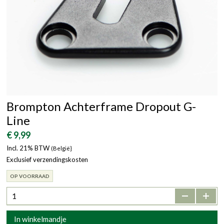
Brompton Achterframe Dropout G-
Line
€ 9,99
Incl. 21% BTW
(België}
Exclusief verzendingskosten
OP VOORRAAD
-
+
In winkelmandje