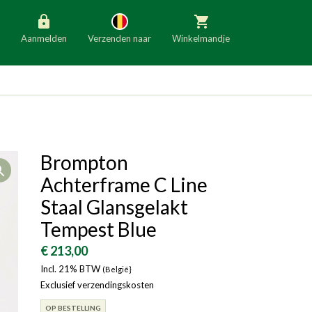
Aanmelden
Verzenden naar
Winkelmandje
België
Nederland
Duitsland
Luxemburg
Frankrijk
Oostenrijk
Brompton
Open
Slovenië
Italië
Achterframe C Line
Denemarken
Finland
Staal Glansgelakt
Tempest Blue
Bulgarije
Ierland
€ 213,00
Incl. 21% BTW
(België}
Exclusief verzendingskosten
OP BESTELLING