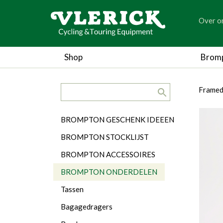
generic
Over o
generic
Shop
Brom
search.title
breadc
breadc
Framed
Categorieën
BROMPTON GESCHENK IDEEEN
BROMPTON STOCKLIJST
BROMPTON ACCESSOIRES
BROMPTON ONDERDELEN
Tassen
Bagagedragers