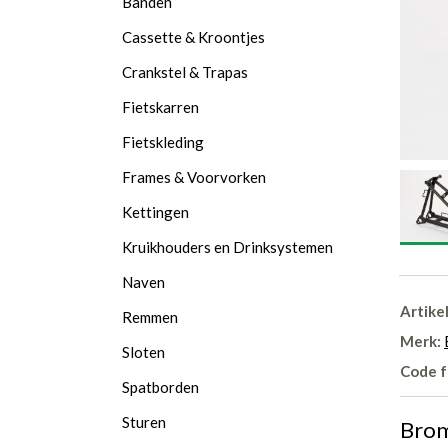
Banden
Cassette & Kroontjes
Crankstel & Trapas
Fietskarren
Fietskleding
Frames & Voorvorken
Kettingen
Kruikhouders en Drinksystemen
Naven
Artike
Remmen
Merk:
Sloten
Code f
Spatborden
Sturen
Brom