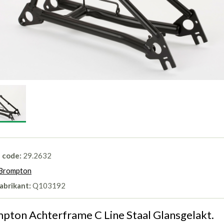
l code:
29.2632
Brompton
abrikant:
Q103192
pton Achterframe C Line Staal Glansgelakt.