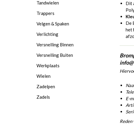
Tandwielen
Dit 
Pol
Trappers
Kle
De B
Velgen & Spaken
het 
Verlichting
afzo
Versnelling Binnen
Bromp
Versnelling Buiten
info@
Werkplaats
Hiervoo
Wielen
Naam
Zadelpen
Tel
Zadels
E-ma
Arti
Ser
Reden 