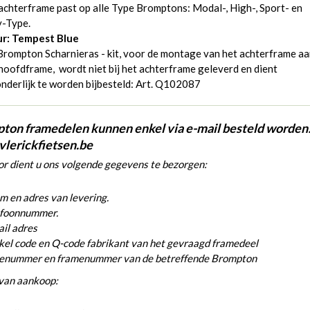
achterframe past op alle Type Bromptons: Modal-, High-, Sport- en
y-Type.
ur: Tempest Blue
rompton Scharnieras - kit, voor de montage van het achterframe a
hoofdframe, wordt niet bij het achterframe geleverd en dient
nderlijk te worden bijbesteld:
Art. Q102087
ton framedelen kunnen enkel via e-mail besteld worden
vlerickfietsen.be
r dient u ons volgende gegevens te bezorgen:
 en adres van levering.
efoonnummer.
il adres
kel code en Q-code fabrikant van het gevraagd framedeel
ienummer en framenummer van de betreffende Brompton
van aankoop: