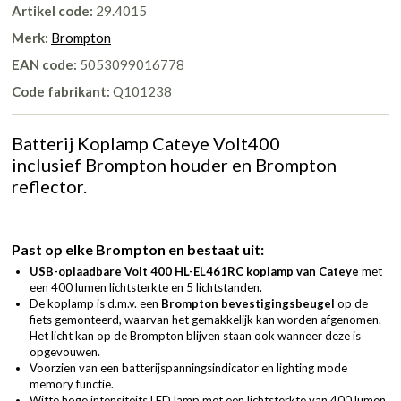
Artikel code:
29.4015
Merk:
Brompton
EAN code:
5053099016778
Code fabrikant:
Q101238
Batterij Koplamp Cateye Volt400
inclusief Brompton houder en Brompton
reflector.
Past op elke Brompton en bestaat uit:
USB-oplaadbare Volt 400 HL-EL461RC koplamp van Cateye
met
een 400 lumen lichtsterkte en 5 lichtstanden.
De koplamp is d.m.v. een
Brompton bevestigingsbeugel
op de
fiets gemonteerd, waarvan het gemakkelijk kan worden afgenomen.
Het licht kan op de Brompton blijven staan ook wanneer deze is
opgevouwen.
Voorzien van een batterijspanningsindicator en lighting mode
memory functie.
Witte hoge intensiteits LED lamp met een lichtsterkte van 400 lumen.