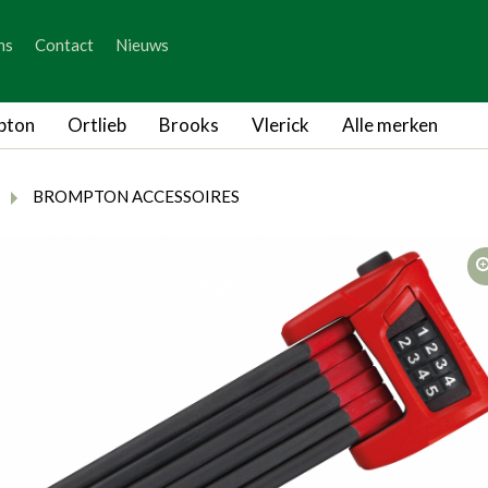
_skip_content
ns
Contact
Nieuws
_skip_language
pton
Ortlieb
Brooks
Vlerick
Alle merken
rumb.here
rumb.from
breadcrumb.to
BROMPTON ACCESSOIRES