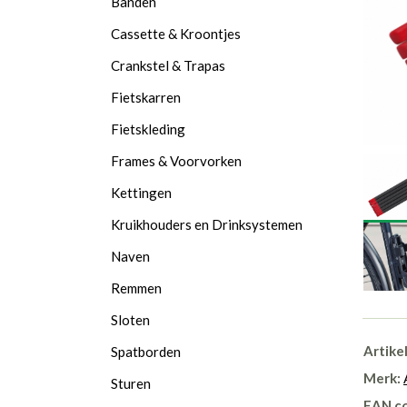
Banden
Cassette & Kroontjes
Crankstel & Trapas
Fietskarren
Fietskleding
Frames & Voorvorken
Kettingen
Kruikhouders en Drinksystemen
Naven
Remmen
Sloten
Artike
Spatborden
Merk:
Sturen
EAN c