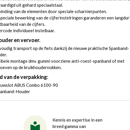
aardigd uit gehard speciaalstaal.
inding van de elementen door speciale scharnierpunten.
peciale bewerking van de cijferinstelringen garanderen een langdur
tbaarheid van de cijfers.
ercode individueel instelbaar.
ouder en vervoer.
oudig transport op de fiets dankzij de nieuwe praktische Spanband-
der.
xibele montage dmv. gummi voorziene anti-roest-spanband of met
roeven op de kruikhoudernokken.
d van de verpakking:
ouwslot ABUS Combo 6100-90
panband-Houder
Kennis en expertise in een
breed gamma van