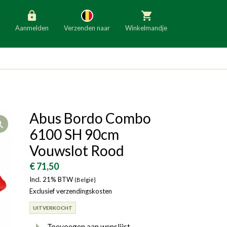
Aanmelden
Verzenden naar
Winkelmandje
België
Nederland
Duitsland
Luxemburg
Frankrijk
Oostenrijk
Abus Bordo Combo
Open
Slovenië
Italië
6100 SH 90cm
Denemarken
Finland
Vouwslot Rood
Bulgarije
Ierland
€ 71,50
Incl. 21% BTW
(België}
Exclusief verzendingskosten
UITVERKOCHT
Toevoegen aan wenslijst