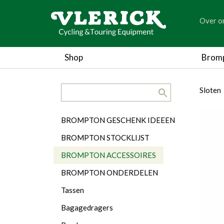
generic
Over o
generic
Shop
Brom
search.title
breadc
breadc
Sloten
Categorieën
BROMPTON GESCHENK IDEEEN
BROMPTON STOCKLIJST
BROMPTON ACCESSOIRES
BROMPTON ONDERDELEN
Tassen
Bagagedragers