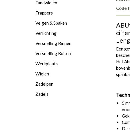
Tandwielen
Code f
Trappers
Velgen & Spaken
ABUS
cijf
Verlichting
Leng
Versnelling Binnen
Een ge
Versnelling Buiten
bescher
Het Ab
Werkplaats
bovenb
Wielen
spanba
Zadelpen
Zadels
Techn
5 m
voor
Gekl
Com
De e