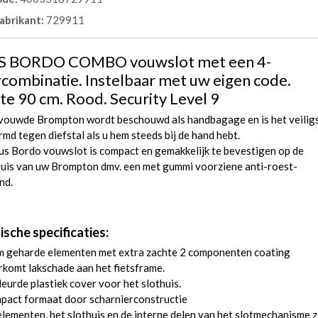
abrikant:
729911
 BORDO COMBO vouwslot met een 4-
ercombinatie. Instelbaar met uw eigen code.
te 90 cm. Rood. Security Level 9
vouwde Brompton wordt beschouwd als handbagage en is het veilig
md tegen diefstal als u hem steeds bij de hand hebt.
us Bordo vouwslot is compact en gemakkelijk te bevestigen op de
uis van uw Brompton dmv. een met gummi voorziene anti-roest-
nd.
ische specificaties:
m geharde elementen met extra zachte 2 componenten coating
komt lakschade aan het fietsframe.
eurde plastiek cover voor het slothuis.
pact formaat door scharnierconstructie
lementen, het slothuis en de interne delen van het slotmechanisme z