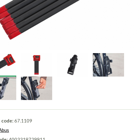
l code:
67.1109
Abus
ode:
4003318729911