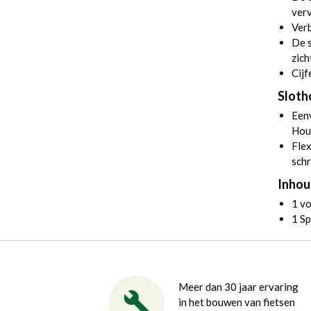
verv
Verb
De s
zich
Cijf
Sloth
Eenv
Hou
Fle
sch
Inhou
1 v
1 S
Meer dan 30 jaar ervaring
in het bouwen van fietsen