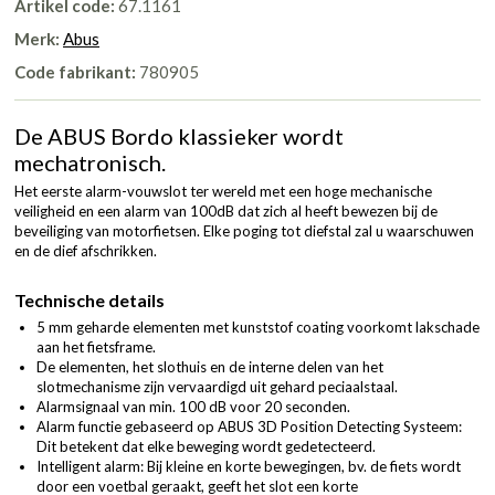
Artikel code:
67.1161
Merk:
Abus
Code fabrikant:
780905
De ABUS Bordo klassieker wordt
mechatronisch.
Het eerste alarm-vouwslot ter wereld met een hoge mechanische
veiligheid en een alarm van 100dB dat zich al heeft bewezen bij de
beveiliging van motorfietsen. Elke poging tot diefstal zal u waarschuwen
en de dief afschrikken.
Technische details
5 mm geharde elementen met kunststof coating voorkomt lakschade
aan het fietsframe.
De elementen, het slothuis en de interne delen van het
slotmechanisme zijn vervaardigd uit gehard peciaalstaal.
Alarmsignaal van min. 100 dB voor 20 seconden.
Alarm functie gebaseerd op ABUS 3D Position Detecting Systeem:
Dit betekent dat elke beweging wordt gedetecteerd.
Intelligent alarm: Bij kleine en korte bewegingen, bv. de fiets wordt
door een voetbal geraakt, geeft het slot een korte