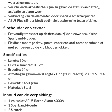
waarschuwingstoon.
Verschillende akoestische signalen geven de status van batterij,
activatie en alarm weer.
Verbinding van de elementen door speciale scharnierpunten.
ABUS Plus cilinder biedt optimale bescherming tegen picking.
Slothouder en vervoer.
Eenvoudig transport op de fiets dankzij de nieuwe praktische
Spanband-Houder.
Flexibele montage dmv. gummi voorziene anti-roest-spanband of
met schroeven op de kruikhoudernokken.
Specificaties
Lengte: 90 cm
Dikte elementen: 0.5 cm
Breedte: 24 cm
Afmetingen gevouwen: (Lengte x Hoogte x Breedte)
23,5 x 6,5 x 4
cm
Gewicht: 1450 gram
Materiaal: Staal
Inhoud van de verpakking:
1 vouwslot ABUS Bordo Alarm 6000A
1 Spanband-Houder
2 Sleutels