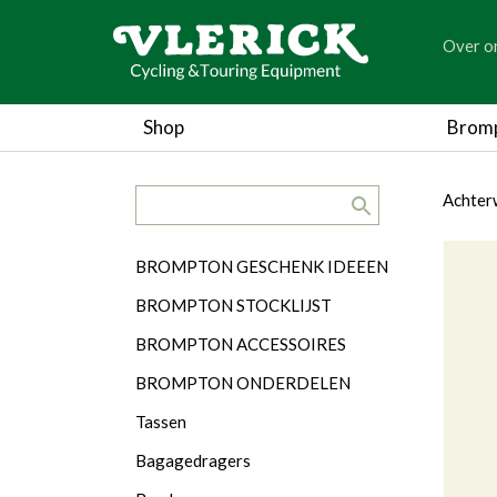
generic
Over o
generic
Shop
Brom
search.title
breadc
breadc
Achter
Categorieën
BROMPTON GESCHENK IDEEEN
BROMPTON STOCKLIJST
BROMPTON ACCESSOIRES
BROMPTON ONDERDELEN
Tassen
Bagagedragers