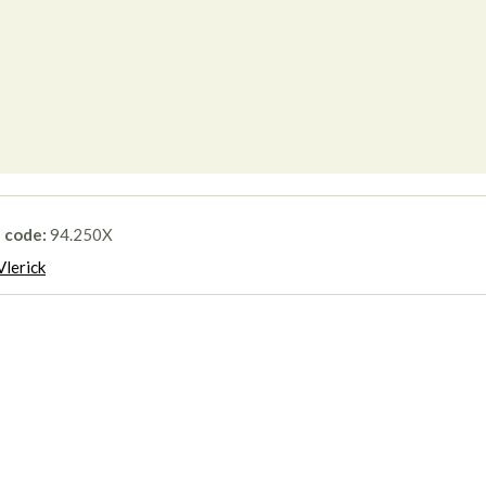
l code:
94.250X
Vlerick