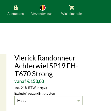
Aanmelden
Verzenden naar
Winkelmandje
België
Nederland
Duitsland
Luxemburg
Frankrijk
Oostenrijk
Vlerick Randonneur
Slovenië
Italië
Achterwiel SP19 FH-
Denemarken
Finland
T670 Strong
Bulgarije
Ierland
vanaf € 150,00
Incl. 21% BTW
(België}
Exclusief verzendingskosten
Maat