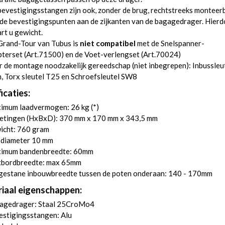
evestigingsstangen zijn ook, zonder de brug, rechtstreeks monteer
de bevestigingspunten aan de zijkanten van de bagagedrager. Hier
rt u gewicht.
Grand-Tour van Tubus is
niet compatibel
met de Snelspanner-
terset (
Art.71500
) en de Voet-verlengset (
Art.70024
)
 de montage noodzakelijk gereedschap (niet inbegrepen): Inbussleu
, Torx sleutel T25 en Schroefsleutel SW8
icaties:
imum laadvermogen: 26 kg (*)
etingen (HxBxD): 370 mm x 170 mm x 343,5 mm
icht: 760 gram
sdiameter 10 mm
imum bandenbreedte: 60mm
tbordbreedte: max 65mm
gestane inbouwbreedte tussen de poten onderaan: 140 - 170mm
iaal eigenschappen:
agedrager: Staal 25CroMo4
estigingsstangen: Alu