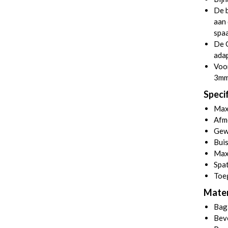
De b
aan 
spaa
De 
adap
Voor
3mm
Specif
Max
Afm
Gew
Bui
Max
Spa
Toe
Mater
Bag
Bev