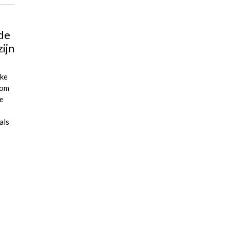
de
ijn
lke
 om
de
als