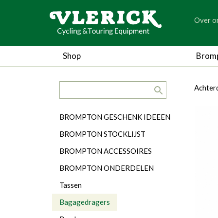
generic
Over o
generic
Shop
Brom
search.title
breadc
breadc
Achter
Categorieën
BROMPTON GESCHENK IDEEEN
BROMPTON STOCKLIJST
BROMPTON ACCESSOIRES
BROMPTON ONDERDELEN
Tassen
Bagagedragers