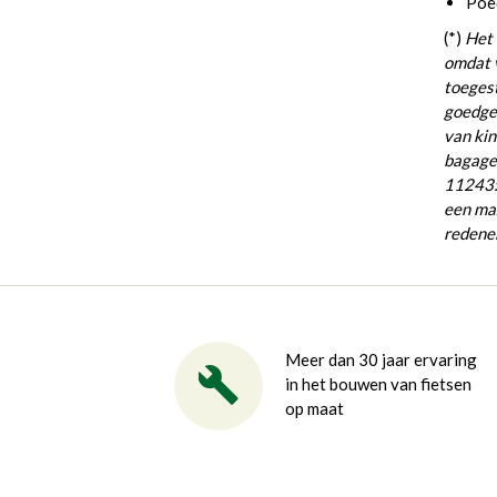
Poe
(*)
Het 
omdat 
toegest
goedgek
van kin
bagaged
11243: 
een ma
redene
Meer dan 30 jaar ervaring
in het bouwen van fietsen
op maat