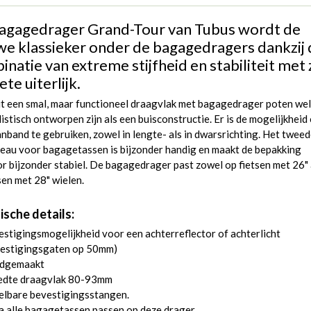
agagedrager Grand-Tour van Tubus wordt de
we klassieker onder de bagagedragers dankzij 
natie van extreme stijfheid en stabiliteit met z
ete uiterlijk.
it een smal, maar functioneel draagvlak met bagagedrager poten we
istisch ontworpen zijn als een buisconstructie. Er is de mogelijkheid
nband te gebruiken, zowel in lengte- als in dwarsrichting. Het twee
veau voor bagagetassen is bijzonder handig en maakt de bepakking
r bijzonder stabiel. De bagagedrager past zowel op fietsen met 26" 
sen met 28" wielen.
ische details:
stigingsmogelijkheid voor een achterreflector of achterlicht
vestigingsgaten op 50mm)
dgemaakt
edte draagvlak 80-93mm
elbare bevestigingsstangen.
a alle bagagetassen passen op deze drager.