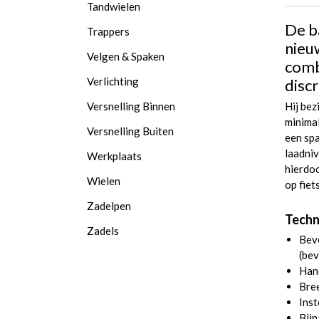
Tandwielen
De b
Trappers
nieu
Velgen & Spaken
combi
Verlichting
discr
Versnelling Binnen
Hij bez
minimal
Versnelling Buiten
een spa
laadni
Werkplaats
hierdoo
Wielen
op fiet
Zadelpen
Techn
Zadels
Beve
(be
Han
Bre
Inst
Bijn