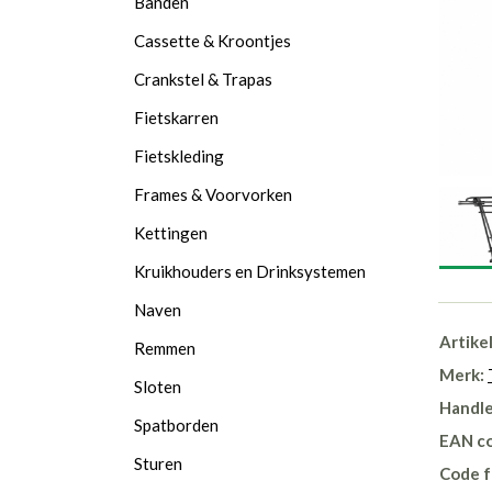
Banden
Cassette & Kroontjes
Crankstel & Trapas
Fietskarren
Fietskleding
Frames & Voorvorken
Kettingen
Kruikhouders en Drinksystemen
Naven
Artike
Remmen
Merk:
Sloten
Handle
Spatborden
EAN c
Sturen
Code f