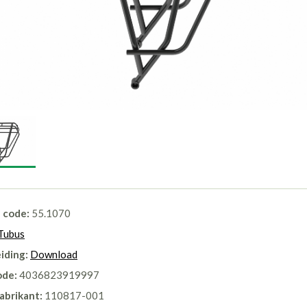
l code:
55.1070
Tubus
iding:
Download
ode:
4036823919997
abrikant:
110817-001