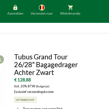
Aanmelden
Verzenden naar
Winkelmandje
België
Nederland
Duitsland
Luxemburg
Frankrijk
Oostenrijk
Tubus Grand Tour
Open
Slovenië
Italië
26/28" Bagagedrager
Denemarken
Finland
Achter Zwart
Bulgarije
Ierland
€ 128,88
Incl. 20% BTW
(Bulgarije}
Exclusief verzendingskosten
UITVERKOCHT
Toevoegen aan wenslijst