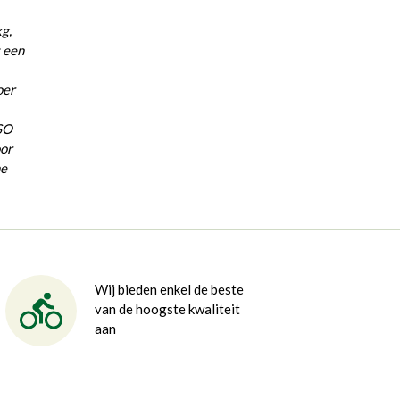
g,
 een
oer
ISO
oor
he
Wij bieden enkel de beste
van de hoogste kwaliteit
aan