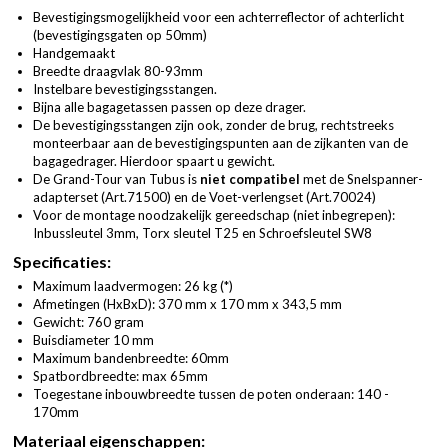
Bevestigingsmogelijkheid voor een achterreflector of achterlicht
(bevestigingsgaten op 50mm)
Handgemaakt
Breedte draagvlak 80-93mm
Instelbare bevestigingsstangen.
Bijna alle bagagetassen passen op deze drager.
De bevestigingsstangen zijn ook, zonder de brug, rechtstreeks
monteerbaar aan de bevestigingspunten aan de zijkanten van de
bagagedrager. Hierdoor spaart u gewicht.
De Grand-Tour van Tubus is
niet compatibel
met de Snelspanner-
adapterset (
Art.71500
) en de Voet-verlengset (
Art.70024
)
Voor de montage noodzakelijk gereedschap (niet inbegrepen):
Inbussleutel 3mm, Torx sleutel T25 en Schroefsleutel SW8
Specificaties:
Maximum laadvermogen: 26 kg (*)
Afmetingen (HxBxD): 370 mm x 170 mm x 343,5 mm
Gewicht: 760 gram
Buisdiameter 10 mm
Maximum bandenbreedte: 60mm
Spatbordbreedte: max 65mm
Toegestane inbouwbreedte tussen de poten onderaan: 140 -
170mm
Materiaal eigenschappen: