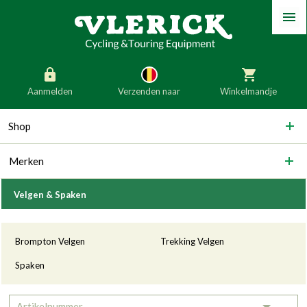
Menu
Aanmelden
Verzenden naar
Winkelmandje
generic_skip_content
Shop
generic_skip_language
België
Nederland
Merken
Duitsland
Luxemburg
Frankrijk
Oostenrijk
Velgen & Spaken
Slovenië
Italië
Categorieën
Brompton Velgen
Trekking Velgen
Denemarken
Finland
Spaken
Bulgarije
Ierland
Artikelnummer