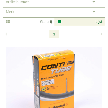
Artikelnummer
Toggle 
Merk
Toggle 
Gallerij
Lijst
1