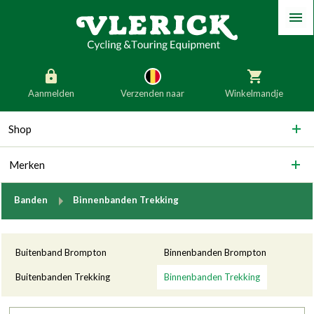
Menu
Aanmelden
Verzenden naar
Winkelmandje
generic_skip_content
Shop
generic_skip_language
België
Nederland
Merken
Duitsland
Luxemburg
Frankrijk
Oostenrijk
breadcrumb.to
Banden
Binnenbanden Trekking
Slovenië
Italië
Categorieën
Denemarken
Finland
Buitenband Brompton
Binnenbanden Brompton
Bulgarije
Ierland
Buitenbanden Trekking
Binnenbanden Trekking