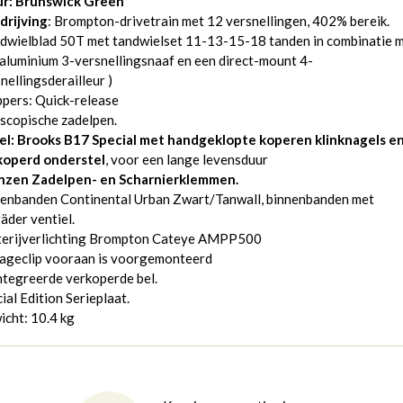
ur: Brunswick Green
drijving
: Brompton-drivetrain met 12 versnellingen, 402% bereik.
ndwielblad 50T met tandwielset 11-13-15-18 tanden in combinatie 
aluminium 3-versnellingsnaaf en een direct-mount 4-
nellingsderailleur )
pers: Quick-release
scopische zadelpen.
el: Brooks B17 Special met handgeklopte koperen klinknagels e
koperd onderstel
, voor een lange levensduur
nzen Zadelpen- en Scharnierklemmen.
tenbanden Continental Urban Zwart/Tanwall, binnenbanden met
äder ventiel.
terijverlichting Brompton Cateye AMPP500
ageclip vooraan is voorgemonteerd
tegreerde verkoperde bel.
ial Edition Serieplaat.
cht: 10.4 kg