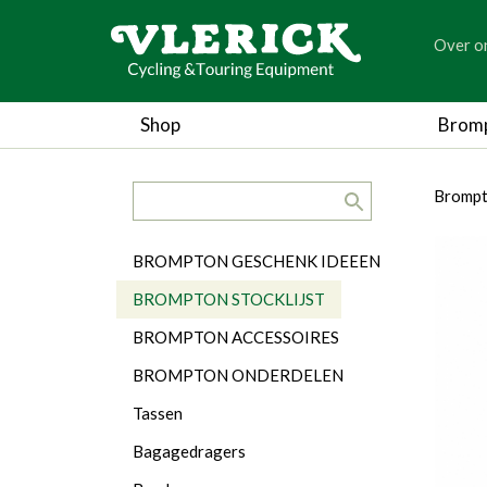
generic
Over o
generic
Shop
Brom
search.title
breadc
breadc
Brompto
Categorieën
BROMPTON GESCHENK IDEEEN
BROMPTON STOCKLIJST
BROMPTON ACCESSOIRES
BROMPTON ONDERDELEN
Tassen
Bagagedragers