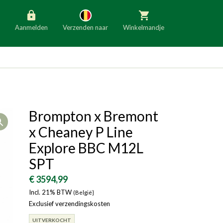
Aanmelden
Verzenden naar
Winkelmandje
België
Nederland
Duitsland
Luxemburg
Frankrijk
Oostenrijk
Brompton x Bremont
Open
Slovenië
Italië
x Cheaney P Line
Denemarken
Finland
Explore BBC M12L
SPT
Bulgarije
Ierland
€ 3594,99
Incl. 21% BTW
(België}
Exclusief verzendingskosten
UITVERKOCHT