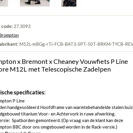
l code:
27.3093
Brompton
abrikant:
M12L-mBGg-rTi-FCB-BAT3-SPT-50T-BRKM-TYCB-RE
pton x Bremont x Cheaney Vouwfiets P Line
ore M12L met Telescopische Zadelpen
ische specificaties:
mpton P Line
den handgesoldeerd Hoofdframe van warmtebehandelde stalen buiz
dgebouwd titanium Voor- en Achtervork in ruwe afwerking.
ersie: Spatborden gemonteerd. (Op vraag van de klant kan deze
mpton BBC door ons omgebouwd worden in de Rack-versie.)