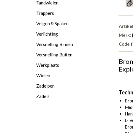
Tandwielen
Trappers
Velgen & Spaken
Artike
Verlichting
Merk:
Code f
Versnelling Binnen
Versnelling Buiten
Brom
Werkplaats
Expl
Wielen
Zadelpen
Techn
Zadels
Bro
Mid
Han
L- V
Bro