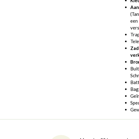
Kle
Aan
(Ta
een 
vers
Trap
Tele
Zad
ver
Bro
Bui
Schr
Bat
Bag
Geïn
Spec
Gewi