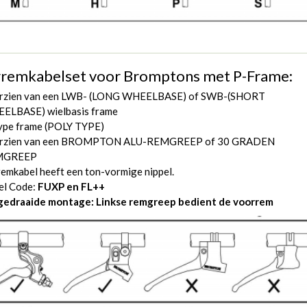
remkabelset voor Bromptons met P-Frame:
rzien van een LWB- (LONG WHEELBASE) of SWB-(SHORT
ELBASE) wielbasis frame
ype frame (POLY TYPE)
rzien van een BROMPTON ALU-REMGREEP of 30 GRADEN
MGREEP
emkabel heeft een ton-vormige nippel.
el Code:
FUXP en FL++
edraaide montage: Linkse remgreep bedient de voorrem