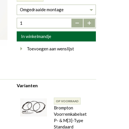
Omgedraaide montage
-
+
In winkelmandje
Toevoegen aan wenslijst
Varianten
OP VOORRAAD
Brompton
Voorremkabelset
P- & M[3]-Type
Standaard