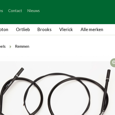
_skip_content
ns
Contact
Nieuws
_skip_language
pton
Ortlieb
Brooks
Vlerick
Alle merken
rumb.here
rumb.from
breadcrumb.to
els
Remmen