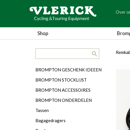
generic
Over o
generic
Shop
Brom
search.title
breadc
breadc
Remkab
Categorieën
BROMPTON GESCHENK IDEEEN
BROMPTON STOCKLIJST
BROMPTON ACCESSOIRES
BROMPTON ONDERDELEN
Tassen
Bagagedragers