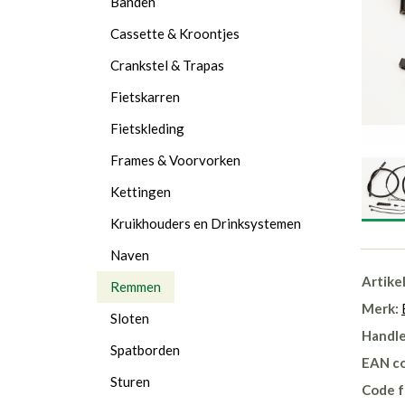
Banden
Cassette & Kroontjes
Crankstel & Trapas
Fietskarren
Fietskleding
Frames & Voorvorken
Kettingen
Kruikhouders en Drinksystemen
Naven
Artike
Remmen
Merk:
Sloten
Handle
Spatborden
EAN c
Sturen
Code f