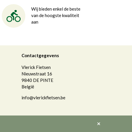
Wij bieden enkel de beste
van de hoogste kwaliteit
aan
Contactgegevens
Vlerick Fietsen
Nieuwstraat 16
9840
DE PINTE
België
info@vlerickfietsen.be
Akkoord