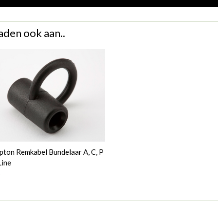
aden ook aan..
ton Remkabel Bundelaar A, C, P
Line
9