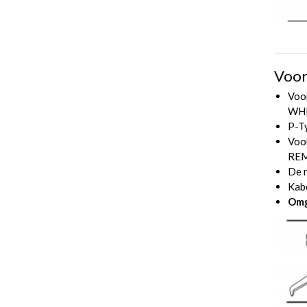
Voor
Voo
WHE
P-T
Voo
RE
De r
Kab
Omg