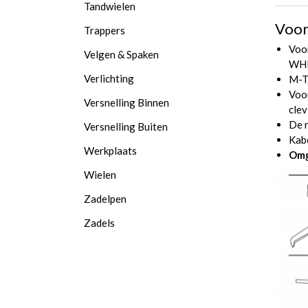
Tandwielen
Voor
Trappers
Voo
Velgen & Spaken
WHE
Verlichting
M-T
Voo
Versnelling Binnen
clev
De r
Versnelling Buiten
Kab
Werkplaats
Omg
Wielen
Zadelpen
Zadels