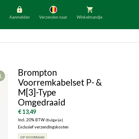
Aanmelden
Verzenden naar
Winkelmandje
België
Nederland
Duitsland
Luxemburg
Frankrijk
Oostenrijk
Brompton
Open
Slovenië
Italië
Voorremkabelset P- &
Denemarken
Finland
M[3]-Type
Omgedraaid
Bulgarije
Ierland
€ 13,49
Incl. 20% BTW
(Bulgarije}
Exclusief verzendingskosten
OP VOORRAAD