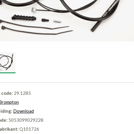
l code:
29.1285
Brompton
iding:
Download
ode:
5053099029228
abrikant:
Q101726