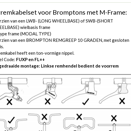
remkabelset voor Bromptons met M-Frame:
rzien van een LWB- (LONG WHEELBASE) of SWB-(SHORT
ELBASE) wielbasis frame
ype frame (MODAL TYPE)
rzien van een BROMPTON REMGREEP 10 GRADEN, met gesloten
is.
emkabel heeft een ton-vormige nippel.
el Code:
FUXP en FL++
edraaide montage: Linkse remhendel bedient de voorrem