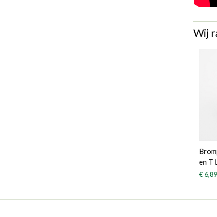
Wij r
Bromp
en T 
€ 6,8