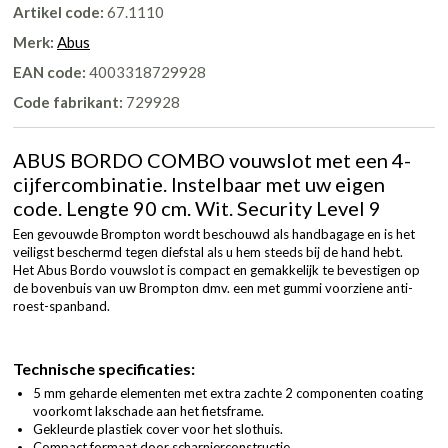
Artikel code:
67.1110
Merk:
Abus
EAN code:
4003318729928
Code fabrikant:
729928
ABUS BORDO COMBO vouwslot met een 4-
cijfercombinatie. Instelbaar met uw eigen
code. Lengte 90 cm. Wit. Security Level 9
Een gevouwde Brompton wordt beschouwd als handbagage en is het
veiligst beschermd tegen diefstal als u hem steeds bij de hand hebt.
Het Abus Bordo vouwslot is compact en gemakkelijk te bevestigen op
de bovenbuis van uw Brompton dmv. een met gummi voorziene anti-
roest-spanband.
Technische specificaties:
5 mm geharde elementen met extra zachte 2 componenten coating
voorkomt lakschade aan het fietsframe.
Gekleurde plastiek cover voor het slothuis.
Compact formaat door scharnierconstructie